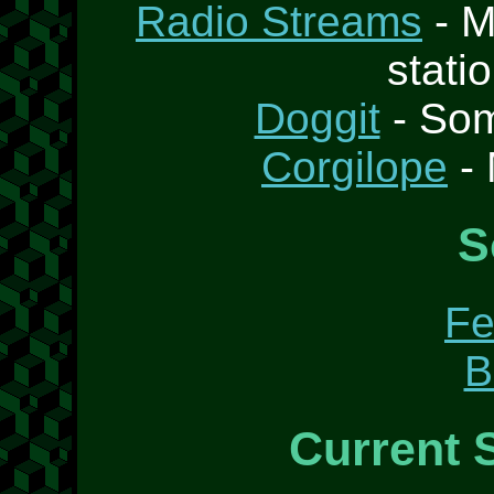
Radio Streams
- M
stati
Doggit
- Som
Corgilope
- 
S
Fe
B
Current 